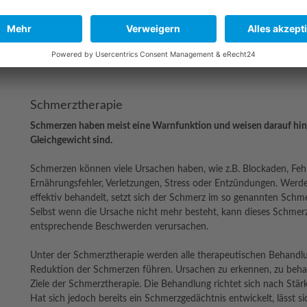
Homöopathische Anwendungen
Orthomolekulare Medizin wie z.B. Calcium-, Zink- oder V
Stressabbau und Veränderung der Lebensgewohnheiten
Schmerztherapie
Schmerzen haben meist eine Warnfunktion und weisen darauf hin,
Gleichgewicht sind.
Schmerzen können viele Ursachen haben, wie z.B. Blockaden, Fehl
Ernährungsfehler, Verletzungen, Stress oder Entzündungen. Werd
effektiv behandelt, setzt sich der Schmerz im so genannten Schm
Selbst wenn die Ursache nicht mehr besteht, kann dieses Schmerz
entsprechende Beschwerden verursachen.
Unter der Schmerztherapie werden alle therapeutischen Behandl
Reduktion der Schmerzen führen. Ursachen zu erkennen, zu beha
Ziele der Schmerztherapie. Die Behandlung richtet sich nach Stär
Hat sich jedoch bereits ein Schmerzgedächtnis entwickelt, lässt 