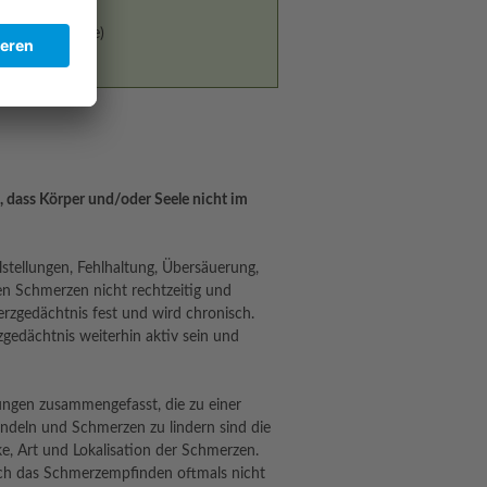
itamin-Einnahme)
 dass Körper und/oder Seele nicht im
stellungen, Fehlhaltung, Übersäuerung,
en Schmerzen nicht rechtzeitig und
erzgedächtnis fest und wird chronisch.
gedächtnis weiterhin aktiv sein und
ungen zusammengefasst, die zu einer
ndeln und Schmerzen zu lindern sind die
ke, Art und Lokalisation der Schmerzen.
sich das Schmerzempfinden oftmals nicht