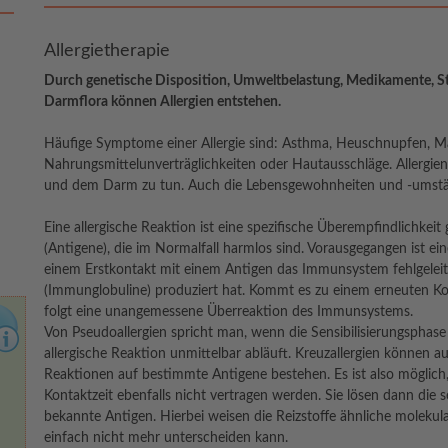
Allergietherapie
Durch genetische Disposition, Umweltbelastung, Medikamente, Str
Darmflora können Allergien entstehen.
Häufige Symptome einer Allergie sind: Asthma, Heuschnupfen,
Nahrungsmittelunverträglichkeiten oder Hautausschläge. Allerg
und dem Darm zu tun. Auch die Lebensgewohnheiten und -umständ
Eine allergische Reaktion ist eine spezifische Überempfindlichke
(Antigene), die im Normalfall harmlos sind. Vorausgegangen ist ei
einem Erstkontakt mit einem Antigen das Immunsystem fehlgelei
(Immunglobuline) produziert hat. Kommt es zu einem erneuten Kon
folgt eine unangemessene Überreaktion des Immunsystems.
Von Pseudoallergien spricht man, wenn die Sensibilisierungsphase
allergische Reaktion unmittelbar abläuft. Kreuzallergien können au
Reaktionen auf bestimmte Antigene bestehen. Es ist also möglich
Kontaktzeit ebenfalls nicht vertragen werden. Sie lösen dann die 
bekannte Antigen. Hierbei weisen die Reizstoffe ähnliche molekula
einfach nicht mehr unterscheiden kann.