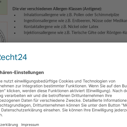
ne
Die vier verschiedenen Allergen-Klassen (Antigene):
Inhalationsallergene wie z.B. Pollen oder Schimmelpilze
Ingestionsallergene wie z.B. Erdbeeren, Nüsse oder Medik
Kontaktallergene wie z.B. Nickel oder Latex
Injektionsallergene wie z.B. Tierische Gifte oder Röntgen-Ko
Allergische Reaktionstypen sind:
Typ I - Soforttyp (anaphylaktischer Schock)
Typ II - Zytotoxisch
Typ III - Immunkomplextyp
Typ IV - Spättyp
Einige Beispiele für die Behandlung von Allergien:
Aufbau der Darmflora, Darmsanierung und Entgiftung
Einnahme von Probiotika
Ernährungsumstellung
Phytotherapeutische Anwendungen