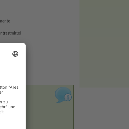
amente
ntrastmittel