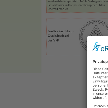
werden dabei eingehalten. Auf Ihr Verlangen ist ei
Einsichtnahme in Ihre personenbezogenen Daten
jederzeit möglich.
Großes Zertifikat -
Qualitätssiegel
des VFP