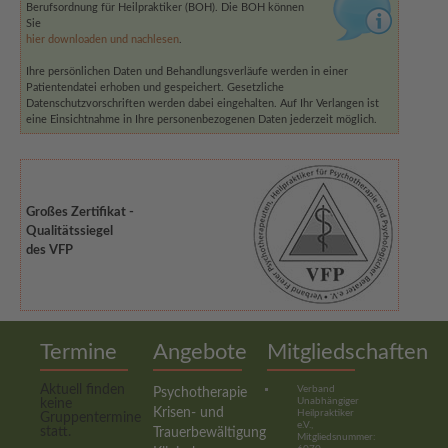
Berufsordnung für Heilpraktiker (BOH). Die BOH können
Sie
hier downloaden und nachlesen
.
Ihre persönlichen Daten und Behandlungsverläufe werden in einer
Patientendatei erhoben und gespeichert. Gesetzliche
Datenschutzvorschriften werden dabei eingehalten. Auf Ihr Verlangen ist
eine Einsichtnahme in Ihre personenbezogenen Daten jederzeit möglich.
Großes Zertifikat -
Qualitätssiegel
des VFP
Termine
Angebote
Mitgliedschaften
Aktuell finden
Verband
Psychotherapie
Unabhängiger
keine
Krisen- und
Heilpraktiker
Gruppentermine
e.V.,
statt.
Trauerbewältigung
Mitgliedsnummer: