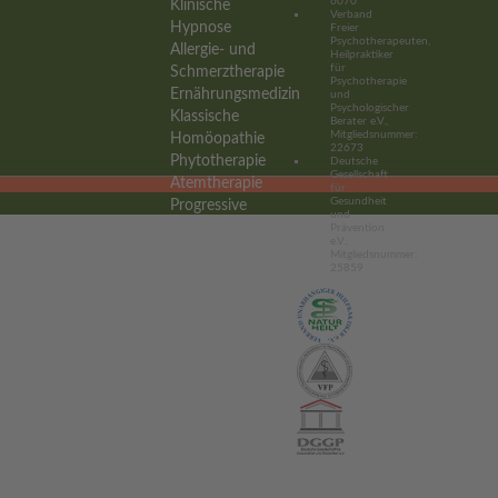
6070
Klinische
Verband
Hypnose
Freier
Psychotherapeuten,
Allergie- und
Heilpraktiker
für
Schmerztherapie
Psychotherapie
Ernährungsmedizin
und
Psychologischer
Klassische
Berater e.V.,
Mitgliedsnummer:
Homöopathie
22673
Phytotherapie
Deutsche
Gesellschaft
Atemtherapie
für
Gesundheit
Progressive
und
Muskelentspannung
Prävention
e.V.,
Autogenes
Mitgliedsnummer:
25859
Training