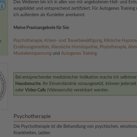
Des Weiteren bin ich in allen von mir angebotenen Heil- und Ents
ausgebildet und entsprechend zertifiziert. Für Autogenes Trainin
ich außerdem als Kursleiter anerkannt.
Meine Praxisangebote für Sie:
Psychotherapie
,
Krisen- und Trauerbewältigung
,
Klinische Hypnos
ne
Ernährungsmedizin
,
Klassische Homöopathie
,
Phytotherapie
,
Atem
Muskelentspannung
und
Autogenes Training
.
Bei entsprechender medizinischer Indikation mache ich selbstver
Hausbesuche
. Ihr Einverständnis vorausgesetzt, können jederzei
oder
Video Calls
(Videoanrufe) vereinbart werden.
Psychotherapie
Die Psychotherapie ist die Behandlung von psychischen, emotio
Krankheiten, Leiden