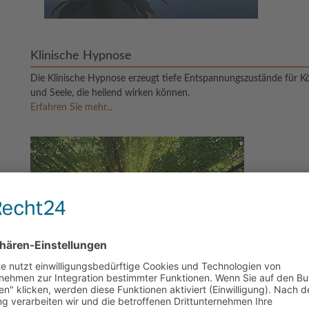
Klinische Hypnose
Die Klinische Hypnose erzeugt tiefe Entspannungszustände für Kö
und Seele, die heilend wirken können.
Erfahren Sie mehr...
Allergie- und Schmerztherapie
Diese versucht das Immunsystem gegen Allergien zu stärken 
im Körper zu lokalisieren und erfolgreich zu therapieren.
Erfahren Sie mehr...